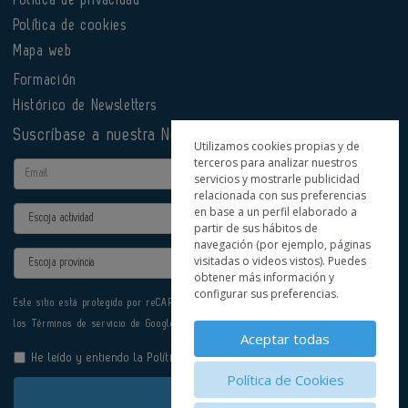
Política de cookies
Mapa web
Formación
Histórico de Newsletters
Suscríbase a nuestra Newsletter
Utilizamos cookies propias y de
terceros para analizar nuestros
Email
servicios y mostrarle publicidad
relacionada con sus preferencias
en base a un perfil elaborado a
Actividad
partir de sus hábitos de
navegación (por ejemplo, páginas
Provincia
visitadas o videos vistos). Puedes
obtener más información y
configurar sus preferencias.
Este sitio está protegido por reCAPTCHA y se aplican la
Política de privacidad
y
los
Términos de servicio
de Google.
Aceptar todas
He leído y entiendo la
Política de Privacidad
Política de Cookies
Enviar