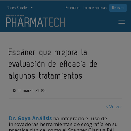
Redes Sociales
Es noticia
Login empresas
Registro
Escáner que mejora la
evaluación de eficacia de
algunos tratamientos
13 de marzo, 2025
< Volver
Dr. Goya Análisis
ha integrado el uso de
innovadoras herramientas de ecografía en su
práctica clínica, como el Scanner Clarius PAL