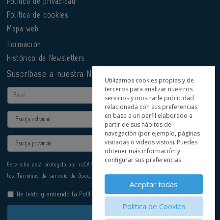
Política de privacidad
Política de cookies
Mapa web
Formación
Histórico de Newsletters
Suscríbase a nuestra Newsletter
Utilizamos cookies propias y de
terceros para analizar nuestros
Email
servicios y mostrarle publicidad
relacionada con sus preferencias
en base a un perfil elaborado a
Actividad
partir de sus hábitos de
navegación (por ejemplo, páginas
Provincia
visitadas o videos vistos). Puedes
obtener más información y
configurar sus preferencias.
Este sitio está protegido por reCAPTCHA y se aplican la
Política de privacidad
y
los
Términos de servicio
de Google.
Aceptar todas
He leído y entiendo la
Política de Privacidad
Política de Cookies
Enviar