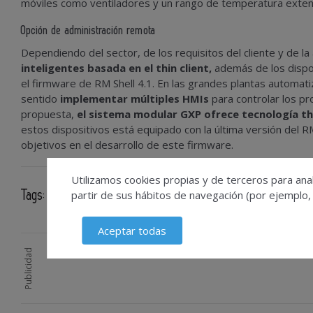
móviles como ventiladores y un rango de temperatura extend
Opción de administración remota
Dependiendo del sector, de los requisitos del cliente y de la
inteligentes basada en el thin client,
además de los dispo
el firmware de RM Shell 4.1. En las grandes plantas automati
sentido
implementar múltiples HMIs
para controlar los pr
propuesta,
el sistema modular GXP ofrece tecnología thi
estos dispositivos está equipado con la última versión del RM 
objetivos en el desarrollo de este firmware.
Utilizamos cookies propias y de terceros para anal
partir de sus hábitos de navegación (por ejemplo,
Tags:
pepperl-fuchs
Aceptar todas
Publicidad