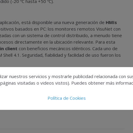
ido (-20 ºC hasta +50 ºC).
 aplicación, está disponible una nueva generación de
HMIs
sitivos basados en PC: los monitores remotos VisuNet con
zadas con un sistema de control distribuido, a menudo tiene
ocesos directamente en la ubicación relevante. Para esta
n client
con beneficios mecánicos idénticos. Cada uno de
Shell 4.1. Seguridad, fiabilidad y facilidad de uso fueron los
izar nuestros servicios y mostrarle publicidad relacionada con su
 páginas visitadas o videos vistos). Puedes obtener más informaci
Política de Cookies