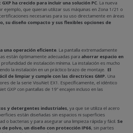
 GXP ha crecido para incluir una solución PC
. La nueva
or ejemplo, que quieran utilizar sus máquinas en Zona 1/21 o
certificaciones necesarias para su uso directamente en áreas
, su diseño compacto y sus flexibles opciones de
a una operación eficiente
. La pantalla extremadamente
áticas están óptimamente adecuadas para
ahorrar espacio en
profundidad de instalación mínima. La instalación es mucho
iendo la instalación en un práctico brazo de montaje.
El
cil de limpiar y cumple con las directrices GMP.
Una
iores de la serie VisuNet EX1. Específicamente, el idéntico
Net GXP con pantallas de 19” encajen incluso en las
cos y detergentes industriales
, ya que se utiliza el acero
erficies están diseñadas sin espacios ni superficies
ad o bacterias y para asegurar una limpieza rápida y fácil.
Se
a de polvo, un diseño con protección IP66
, sin partes