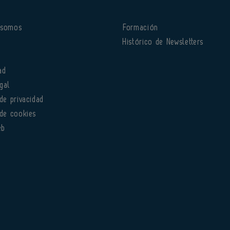
 somos
Formación
o
Histórico de Newsletters
ad
gal
 de privacidad
 de cookies
eb