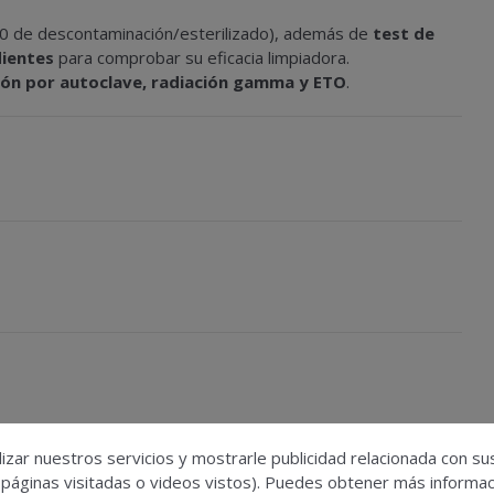
50 de descontaminación/esterilizado), además de
test de
dientes
para comprobar su eficacia limpiadora.
ción por autoclave, radiación gamma y ETO
.
esenta una nueva serie de tabletas
izar nuestros servicios y mostrarle publicidad relacionada con su
stas
 páginas visitadas o videos vistos). Puedes obtener más informaci