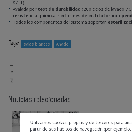
87-T).
Avalada por
test de durabilidad
(200 ciclos de lavado y 
resistencia química
e
informes de institutos indepen
Todos los componentes del sistema soportan
esteriliza
Tags:
salas blancas
Ánade
Publicidad
Noticias relacionadas
Pepperl+Fuchs pr
Utilizamos cookies propias y de terceros para anal
industriales robu
partir de sus hábitos de navegación (por ejemplo,