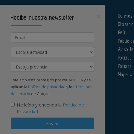
×
Quiénes
Reciba nuestra newsletter
Glosari
Pharmatech es un portal de Infoedita
FAQ
Email
Publicid
Actividad
Aviso le
Política
Provincia
Política
Órgano institucional de la AEFI
Mapa w
Este sitio está protegido por reCAPTCHA y se
aplican la
Política de privacidad
y los
Términos
de servicio
de Google.
Contacte con nosotros
He leído y entiendo la
Política de
Privacidad
Enviar