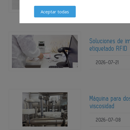
2026-08-06
Aceptar todas
Soluciones de im
etiquetado RFID
2026-07-21
Máquina para dos
viscosidad
2026-07-08