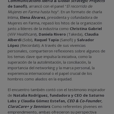
Communications Iberia & Global Strategic Projects
de Sanofi)
, arrancó con el panel "
El recorrido de
Mujeres en Farma hasta hoy
". En un formato de charla
íntima,
Elena Álvarez,
presidenta y cofundadora de
Mujeres en Farma, repasó los hitos de la organización
junto a líderes de la industria como
Christina Gabriel
(
ViiV Healthcare
),
Daniela Rivero
(Takeda),
Claudia
Alberdi
(Sobi),
Raquel Tapia
(Sanofi) y
Salvador
López
(Recordati). A través de sus vivencias
personales, compartieron reflexiones sobre algunos de
los temas clave que impulsa la iniciativa, como la
superación de la autolimitación, la conciliación, la
importancia del networking y la marca personal, la
experiencia internacional o el papel crucial de los
hombres como aliados en la equidad.
El encuentro también contó con el testimonio inspirador
de
Natalia Rodríguez, fundadora y CEO de Saturno
Labs y Claudia Gómez Estefan,
CEO & Co-Founder,
ClaraCare+ y Senniors
. Como referentes jóvenes en
emprendimiento, ambas ofrecieron su perspectiva