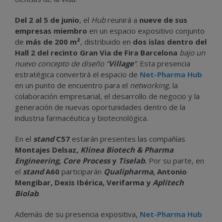
Del 2 al 5 de junio
, el
Hub
reunirá a
nueve de sus
empresas miembro
en un espacio expositivo conjunto
de
más de 200 m²
, distribuido en
dos islas dentro del
Hall 2 del recinto Gran Via de Fira Barcelona
bajo un
nuevo concepto de diseño “
Village
”
. Esta presencia
estratégica convertirá el espacio de
Net-Pharma Hub
en un punto de encuentro para el
networking
, la
colaboración empresarial, el desarrollo de negocio y la
generación de nuevas oportunidades dentro de la
industria farmacéutica y biotecnológica.
En el
stand
C57
estarán presentes las compañías
Montajes Delsaz,
Klinea Biotech & Pharma
Engineering
,
Core Process
y
Tiselab
.
Por su parte, en
el
stand
A60
participarán
Qualipharma
, Antonio
Mengibar, Dexis Ibérica, Verifarma y
Aplitech
Biolab
.
Además de su presencia expositiva,
Net-Pharma Hub