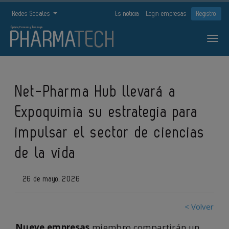
Redes Sociales
Es noticia
Login empresas
Registro
Net-Pharma Hub llevará a
Expoquimia su estrategia para
impulsar el sector de ciencias
de la vida
26 de mayo, 2026
< Volver
Nueve empresas
miembro compartirán un