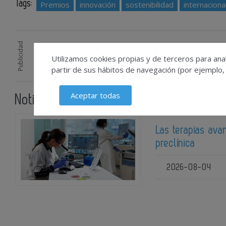
Tags:
Premios
innovación
sostenibilidad
internaciona
Publicidad
Utilizamos cookies propias y de terceros para anal
partir de sus hábitos de navegación (por ejemplo,
Aceptar todas
Noticias relacionadas
Las terapias avan
preclínica
2026-08-04