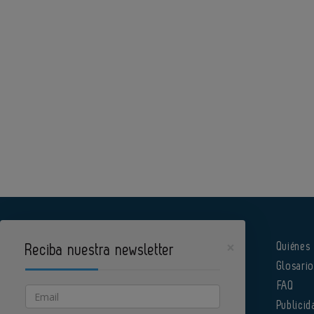
×
Quiénes
Reciba nuestra newsletter
Glosari
Pharmatech es un portal de Infoedita
FAQ
Email
Publicid