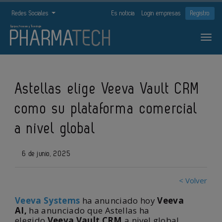
Redes Sociales
Es noticia
Login empresas
Registro
Astellas elige Veeva Vault CRM
como su plataforma comercial
a nivel global
6 de junio, 2025
< Volver
Veeva Systems
ha anunciado hoy
Veeva
AI,
ha anunciado que Astellas ha
elegido
Veeva Vault CRM
a nivel global