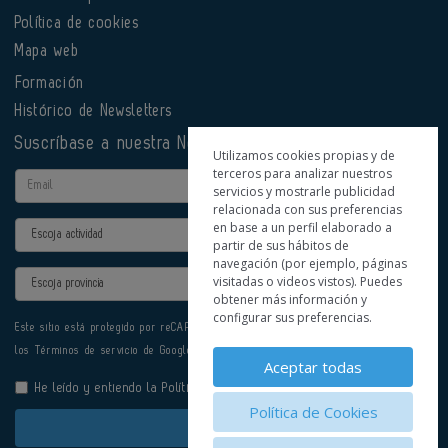
Política de cookies
Mapa web
Formación
Histórico de Newsletters
Suscríbase a nuestra Newsletter
Utilizamos cookies propias y de
terceros para analizar nuestros
Email
servicios y mostrarle publicidad
relacionada con sus preferencias
en base a un perfil elaborado a
Actividad
partir de sus hábitos de
navegación (por ejemplo, páginas
Provincia
visitadas o videos vistos). Puedes
obtener más información y
configurar sus preferencias.
Este sitio está protegido por reCAPTCHA y se aplican la
Política de privacidad
y
los
Términos de servicio
de Google.
Aceptar todas
He leído y entiendo la
Política de Privacidad
Política de Cookies
Enviar