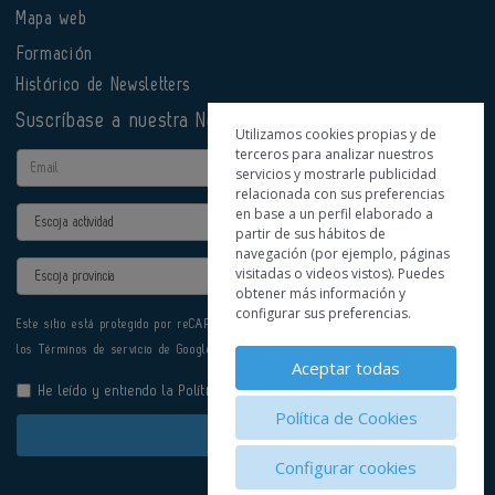
Mapa web
Formación
Histórico de Newsletters
Suscríbase a nuestra Newsletter
Utilizamos cookies propias y de
terceros para analizar nuestros
Email
servicios y mostrarle publicidad
relacionada con sus preferencias
en base a un perfil elaborado a
Actividad
partir de sus hábitos de
navegación (por ejemplo, páginas
Provincia
visitadas o videos vistos). Puedes
obtener más información y
configurar sus preferencias.
Este sitio está protegido por reCAPTCHA y se aplican la
Política de privacidad
y
los
Términos de servicio
de Google.
Aceptar todas
He leído y entiendo la
Política de Privacidad
Política de Cookies
Enviar
Configurar cookies