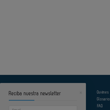
×
Quiénes
Reciba nuestra newsletter
Glosari
Pharmatech es un portal de Infoedita
FAQ
Email