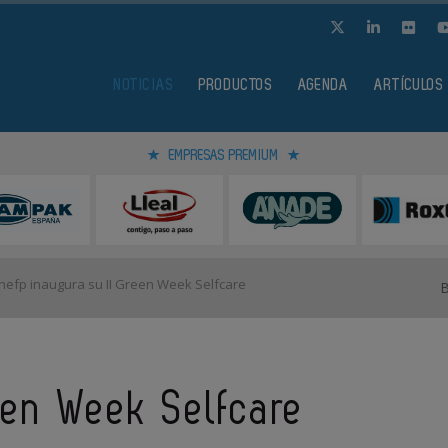
NOTICIAS
PRODUCTOS
AGENDA
ARTÍCULOS
EMPRESAS PREMIUM
efp inaugura su II Green Week Selfcare
een Week Selfcare