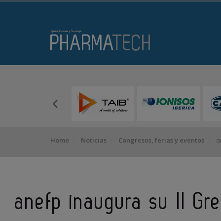
Home
Noticias
Congresos, ferias y eventos
an
anefp inaugura su II Gr