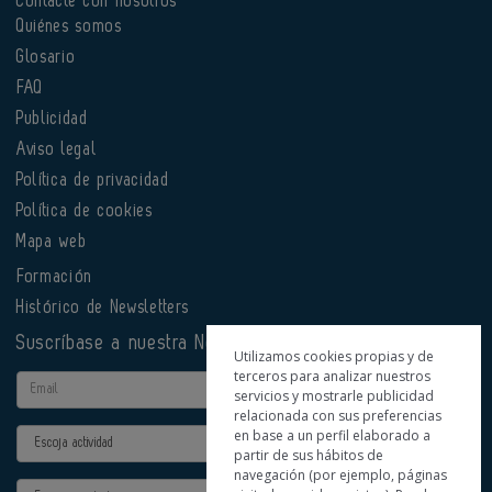
Contacte con nosotros
Quiénes somos
Glosario
FAQ
Publicidad
Aviso legal
Política de privacidad
Política de cookies
Mapa web
Formación
Histórico de Newsletters
Suscríbase a nuestra Newsletter
Utilizamos cookies propias y de
terceros para analizar nuestros
Email
servicios y mostrarle publicidad
relacionada con sus preferencias
en base a un perfil elaborado a
Actividad
partir de sus hábitos de
navegación (por ejemplo, páginas
Provincia