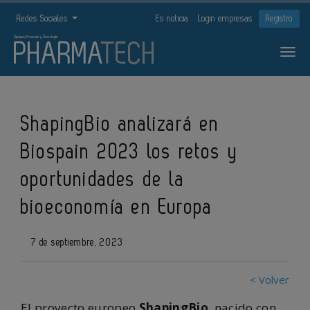
Redes Sociales
Es noticia
Login empresas
Registro
ShapingBio analizará en
Biospain 2023 los retos y
oportunidades de la
bioeconomía en Europa
7 de septiembre, 2023
< Volver
El proyecto europeo
ShapingBio
, nacido con