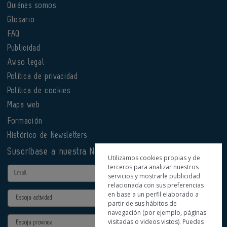
Quiénes somos
Glosario
FAQ
Publicidad
Aviso legal
Política de privacidad
Política de cookies
Mapa web
Formación
Histórico de Newsletters
Suscríbase a nuestra Newsletter
Utilizamos cookies propias y de
terceros para analizar nuestros
Email
servicios y mostrarle publicidad
relacionada con sus preferencias
en base a un perfil elaborado a
Actividad
partir de sus hábitos de
navegación (por ejemplo, páginas
Provincia
visitadas o videos vistos). Puedes