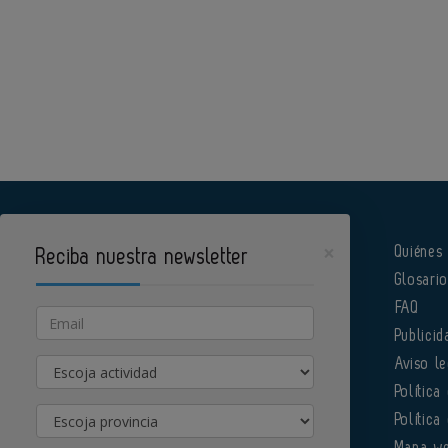
×
Quiénes
Reciba nuestra newsletter
Glosari
Pharmatech es un portal de Infoedita
FAQ
Email
Publicid
Actividad
Aviso le
Política
Provincia
Política
Órgano institucional de la AEFI