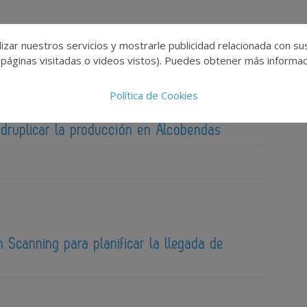
izar nuestros servicios y mostrarle publicidad relacionada con su
 páginas visitadas o videos vistos). Puedes obtener más informaci
Política de Cookies
 consejero de Sanidad de Castilla-La Mancha
adruplicar la producción en Alcobendas
 Scanning para planificar la llegada de