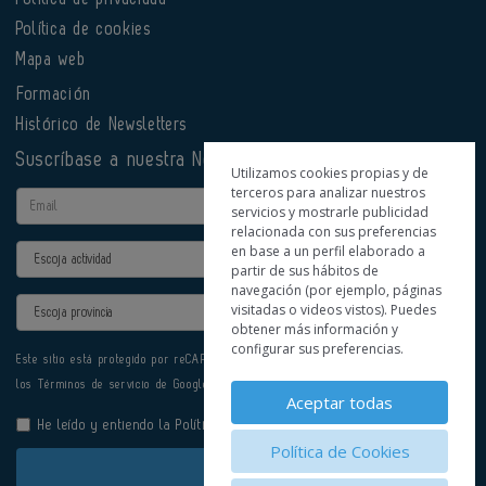
Política de cookies
Mapa web
Formación
Histórico de Newsletters
Suscríbase a nuestra Newsletter
Utilizamos cookies propias y de
terceros para analizar nuestros
Email
servicios y mostrarle publicidad
relacionada con sus preferencias
en base a un perfil elaborado a
Actividad
partir de sus hábitos de
navegación (por ejemplo, páginas
Provincia
visitadas o videos vistos). Puedes
obtener más información y
configurar sus preferencias.
Este sitio está protegido por reCAPTCHA y se aplican la
Política de privacidad
y
los
Términos de servicio
de Google.
Aceptar todas
He leído y entiendo la
Política de Privacidad
Política de Cookies
Enviar