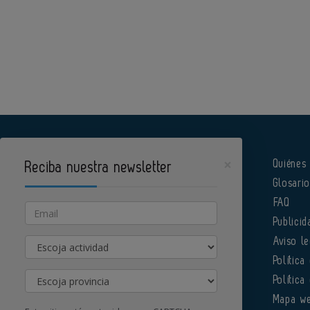
×
Quiénes
Reciba nuestra newsletter
Glosari
Pharmatech es un portal de Infoedita
FAQ
Email
Publicid
Actividad
Aviso le
Política
Provincia
Política
Órgano institucional de la AEFI
Mapa w