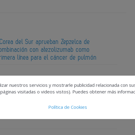
 Corea del Sur aprueban Zepzelca de
ombinación con atezolizumab como
rimera línea para el cáncer de pulmón
izar nuestros servicios y mostrarle publicidad relacionada con su
 páginas visitadas o videos vistos). Puedes obtener más informaci
Política de Cookies
ipantes en su ensayo clínico internacional