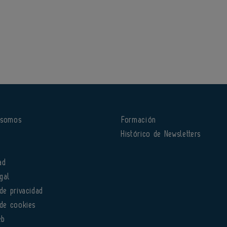
 somos
Formación
o
Histórico de Newsletters
ad
gal
 de privacidad
 de cookies
eb