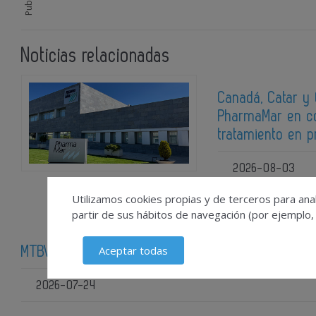
Noticias relacionadas
Canadá, Catar y
PharmaMar en c
tratamiento en p
2026-08-03
Utilizamos cookies propias y de terceros para anal
partir de sus hábitos de navegación (por ejemplo,
Aceptar todas
MTBVAC completa el reclutamiento de 5.500 partic
2026-07-24