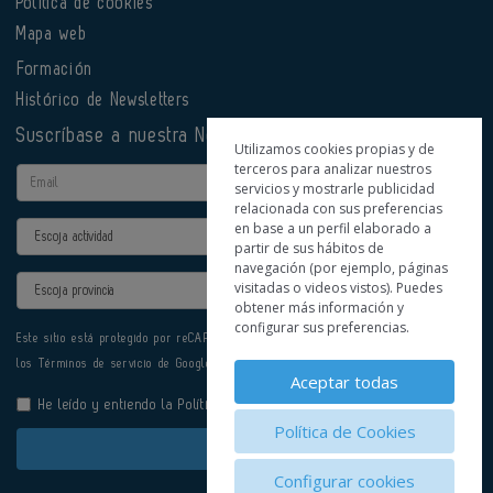
Política de cookies
Mapa web
Formación
Histórico de Newsletters
Suscríbase a nuestra Newsletter
Utilizamos cookies propias y de
terceros para analizar nuestros
Email
servicios y mostrarle publicidad
relacionada con sus preferencias
en base a un perfil elaborado a
Actividad
partir de sus hábitos de
navegación (por ejemplo, páginas
Provincia
visitadas o videos vistos). Puedes
obtener más información y
configurar sus preferencias.
Este sitio está protegido por reCAPTCHA y se aplican la
Política de privacidad
y
los
Términos de servicio
de Google.
Aceptar todas
He leído y entiendo la
Política de Privacidad
Política de Cookies
Enviar
Configurar cookies