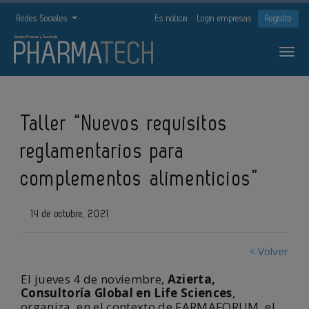
Redes Sociales
Es noticia
Login empresas
Registro
Taller “Nuevos requisitos
reglamentarios para
complementos alimenticios”
14 de octubre, 2021
< Volver
El jueves 4 de noviembre,
Azierta,
Consultoría Global en Life Sciences
,
organiza, en el contexto de FARMAFORUM, el