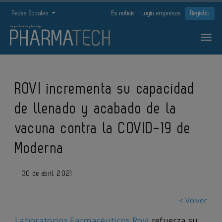
Redes Sociales
Es noticia
Login empresas
Registro
ROVI incrementa su capacidad
de llenado y acabado de la
vacuna contra la COVID-19 de
Moderna
30 de abril, 2021
< Volver
Laboratorios Farmacéuticos Rovi
refuerza su