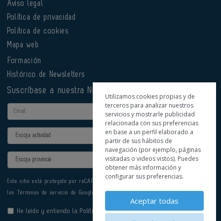
Aviso legal
Política de privacidad
Política de cookies
Mapa web
Formación
Histórico de Newsletters
Suscríbase a nuestra Newsletter
Utilizamos cookies propias y de
terceros para analizar nuestros
Email
servicios y mostrarle publicidad
relacionada con sus preferencias
en base a un perfil elaborado a
Actividad
partir de sus hábitos de
navegación (por ejemplo, páginas
Provincia
visitadas o videos vistos). Puedes
obtener más información y
configurar sus preferencias.
Este sitio está protegido por reCAPTCHA y se aplican la
Política de privacidad
y
los
Términos de servicio
de Google.
Aceptar todas
He leído y entiendo la
Política de Privacidad