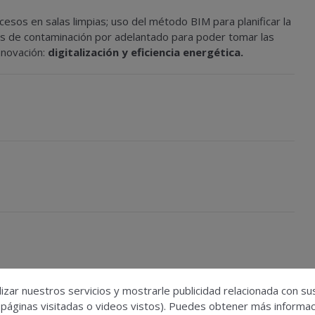
sos en salas limpias; uso del método BIM para planificar la
tes de contaminación por adelantado para poder tomar las
nnovación:
digitalización y eficiencia energética
.
aForum analizará la actualización normativa y
izar nuestros servicios y mostrarle publicidad relacionada con su
ticas en la seguridad de los medicamentos
 páginas visitadas o videos vistos). Puedes obtener más informaci