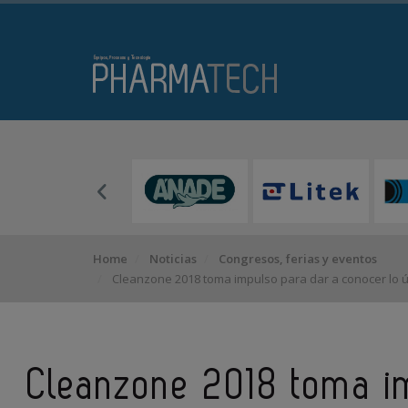
Home
Noticias
Congresos, ferias y eventos
Cleanzone 2018 toma impulso para dar a conocer lo úl
Cleanzone 2018 toma i