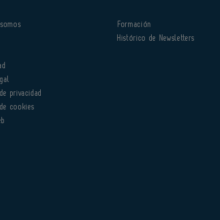
 somos
Formación
o
Histórico de Newsletters
ad
gal
 de privacidad
 de cookies
eb