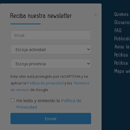
×
Quiénes
Reciba nuestra newsletter
Glosari
Pharmatech es un portal de Infoedita
FAQ
Email
Publicid
Actividad
Aviso le
Política
Provincia
Política
Órgano institucional de la AEFI
Mapa w
Este sitio está protegido por reCAPTCHA y se
aplican la
Política de privacidad
y los
Términos
de servicio
de Google.
Contacte con nosotros
He leído y entiendo la
Política de
Privacidad
Enviar