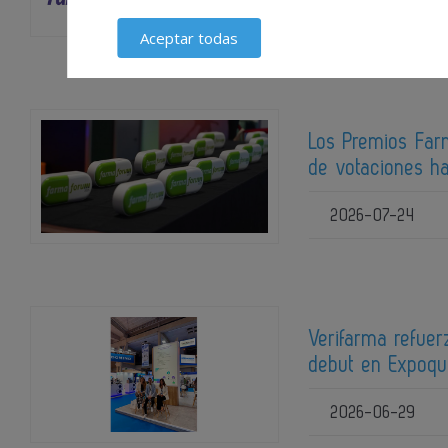
2026-08-05
Aceptar todas
Los Premios Far
de votaciones ha
2026-07-24
Verifarma refuer
debut en Expoq
2026-06-29