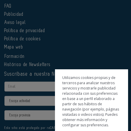
FAQ
Publicidad
Aviso legal
Política de privacidad
Política de cookies
Mapa web
Formación
Histórico de Newsletters
Suscríbase a nuestra Newsletter
Utilizamos cookies propias y de
terceros para analizar nuestros
Email
servicios y mostrarle publicidad
relacionada con sus preferencias
en base a un perfil elaborado a
Actividad
partir de sus hábitos de
navegación (por ejemplo, páginas
Provincia
visitadas o videos vistos). Puedes
obtener más información y
configurar sus preferencias.
Este sitio está protegido por reCAPTCHA y se aplican la
Política de privacidad
y