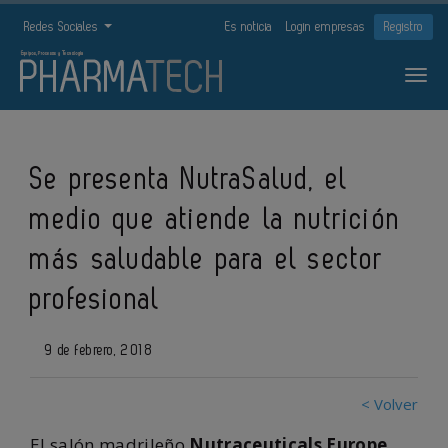
Redes Sociales
Es noticia
Login empresas
Registro
Se presenta NutraSalud, el
medio que atiende la nutrición
más saludable para el sector
profesional
9 de febrero, 2018
< Volver
El salón madrileño
Nutraceuticals Europe