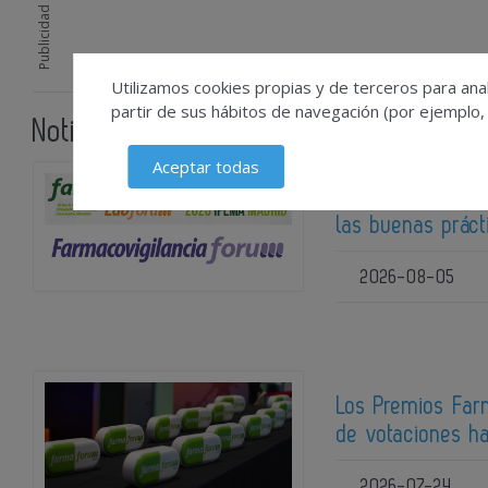
Publicidad
Utilizamos cookies propias y de terceros para anal
partir de sus hábitos de navegación (por ejemplo,
Noticias relacionadas
Aceptar todas
Farmacovigilanci
las buenas prác
2026-08-05
Los Premios Far
de votaciones ha
2026-07-24