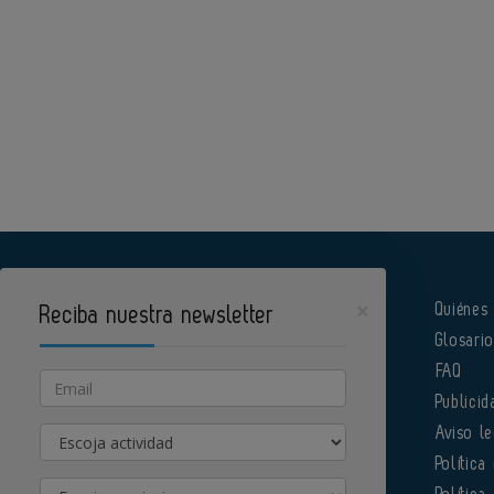
×
Quiénes
Reciba nuestra newsletter
Glosari
Pharmatech es un portal de Infoedita
FAQ
Email
Publicid
Actividad
Aviso le
Política
Provincia