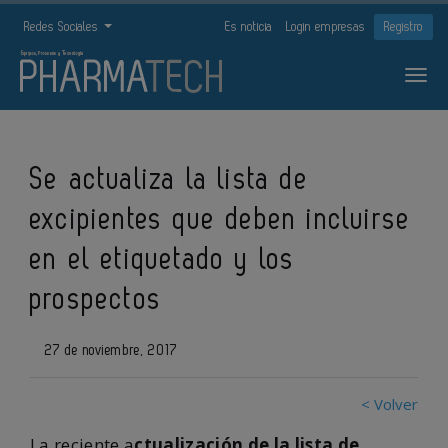
Redes Sociales
Es noticia
Login empresas
Registro
Se actualiza la lista de
excipientes que deben incluirse
en el etiquetado y los
prospectos
27 de noviembre, 2017
< Volver
La reciente a
ctualización de la lista de