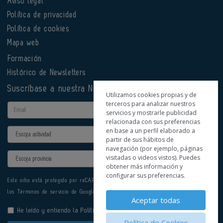
Aviso legal
Política de privacidad
Política de cookies
Mapa web
Formación
Histórico de Newsletters
Suscríbase a nuestra Newsletter
Utilizamos cookies propias y de
terceros para analizar nuestros
Email
servicios y mostrarle publicidad
relacionada con sus preferencias
en base a un perfil elaborado a
Actividad
partir de sus hábitos de
navegación (por ejemplo, páginas
Provincia
visitadas o videos vistos). Puedes
obtener más información y
configurar sus preferencias.
Este sitio está protegido por reCAPTCHA y se aplican la
Política de privacidad
y
los
Términos de servicio
de Google.
Aceptar todas
He leído y entiendo la
Política de Privacidad
Política de Cookies