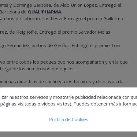
artis y Domingo Barbosa, de Aldo Unión López. Entregó el
 Barcelona de
QUALIPHARMA
.
ambos de Laboratorios Lesvi. Entregó el premio Guillermo
ez, de Reig Jofré. Entregó el premio Salvador Molas,
ago Fernández, ambos de Gerflor. Entregó el premio Toni
ortivo entre todos los peques que nos acompañaron y en la que
ntrega de los numerosos obsequios.
ontinuas muestras de cariño y a los técnicos y directivos del
ratarnos como si esutviéramos en casa.
izar nuestros servicios y mostrarle publicidad relacionada con su
 páginas visitadas o videos vistos). Puedes obtener más informaci
Política de Cookies