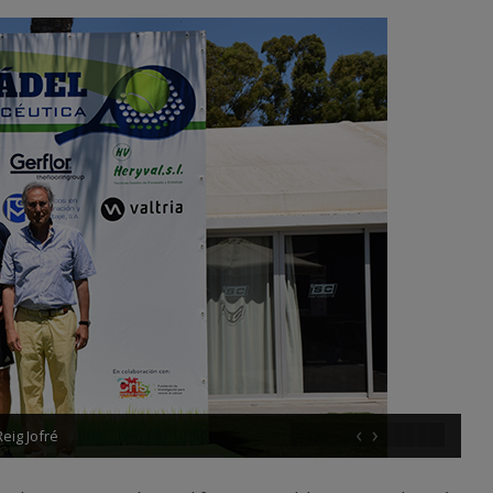
‹
›
eig Jofré