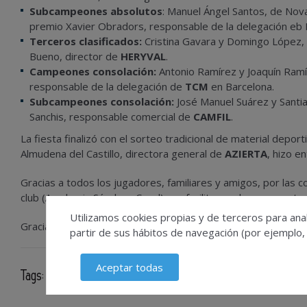
Subcampeones absolutos
: Manuel Ángel Santos, de Nov
premio Xavier Obradors, responsable de la delegación eb
Terceros clasificados:
Cristina Gavara y Domingo López, 
Bueno, director de
HERYVAL
.
Campeones consolación:
Antonio Ramírez y Joaquín Ramír
responsable de la delegación de
TCM
en Barcelona.
Subcampeones consolación:
José Manuel Suárez y Santi
Sanchis, responsable comercial de
CAMFIL
.
La fiesta finalizó con el sorteo tradicional de material dep
Almudena del Castillo, directora general de
AZIERTA
, hizo e
Gracias a todos los jugadores, familiares y amigos, por las c
club (Academia Sánchez-Casal) por facilitarnos las cosas y t
Utilizamos cookies propias y de terceros para anal
Gracias a todos y nos vemos el año que viene.
partir de sus hábitos de navegación (por ejemplo,
Aceptar todas
Tags:
Torneo de Pádel