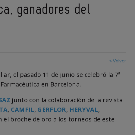
a, ganadores del
< Volver
ar, el pasado 11 de junio se celebró la 7ª
a Farmacéutica en Barcelona.
SAZ
junto con la colaboración de la revista
RTA
,
CAMFIL
,
GERFLOR
,
HERYVAL
,
n el broche de oro a los torneos de este