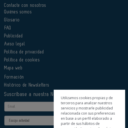
Contacte con nosotros
Quiénes somos
Glosario
FAQ
Publicidad
Aviso legal
Política de privacidad
Política de cookies
Mapa web
Formación
Histórico de Newsletters
Suscríbase a nuestra Newsletter
Utilizamos cookies propias y de
terceros para analizar nuestros
Email
servicios y mostrarle publicidad
relacionada con sus preferencias
en base a un perfil elaborado a
Actividad
partir de sus hábitos de