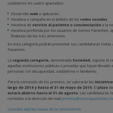
cuidadores en cuatro apartados:
Desarrollo
web
o aplicación.
Iniciativa o campaña en el ámbito de las
redes sociales
.
Iniciativa de
servicio al paciente o concienciación
a la s
Iniciativa preferida por los usuarios de Somos Pacientes, q
finalistas de las tres anteriores.
En esta categoría podrán presentar sus candidaturas todas 
Pacientes.
La
segunda categoría
, denominada
Sociedad
, supone el r
aquellas instituciones públicas o privadas que hayan llevado a
personas con discapacidad, cuidadores o familiares.
Para la concesión de los premios, se valorarán las
iniciativ
largo de 2014 y hasta el 31 de mayo de 2015
. El
plazo
de
estará abierto hasta el 31 de agosto
. Las candidaturas 
remitidas a la dirección de mail
premios@somospacientes.c
Consulte aquí las
bases de la convocatoria