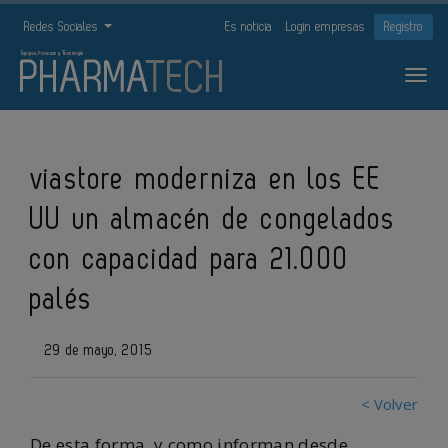
Redes Sociales
Es noticia
Login empresas
Registro
viastore moderniza en los EE
UU un almacén de congelados
con capacidad para 21.000
palés
29 de mayo, 2015
< Volver
De esta forma, y como informan desde