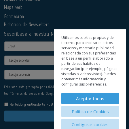
Mapa web
Formación
Histórico de Newsletters
Suscríbase a nuestra Newsletter
Utilizamos cookies propias y de
terceros para analizar nuestros
Email
servicios y mostrarle publicidad
relacionada con sus preferencias
en base a un perfil elaborado a
Actividad
partir de sus hábitos de
navegación (por ejemplo, páginas
Provincia
visitadas o videos vistos). Puedes
obtener más información y
configurar sus preferencias.
Este sitio está protegido por reCAPTCHA y se aplican la
Política de privacidad
y
los
Términos de servicio
de Google.
Aceptar todas
He leído y entiendo la
Política de Privacidad
Política de Cookies
Enviar
Configurar cookies