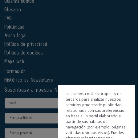
Quiénes somos
Glosario
FAQ
Publicidad
Aviso legal
Política de privacidad
Política de cookies
Mapa web
Formación
Histórico de Newsletters
Suscríbase a nuestra Newsletter
Utilizamos cookies propias y de
terceros para analizar nuestros
Email
servicios y mostrarle publicidad
relacionada con sus preferencias
en base a un perfil elaborado a
Actividad
partir de sus hábitos de
navegación (por ejemplo, páginas
Provincia
visitadas o videos vistos). Puedes