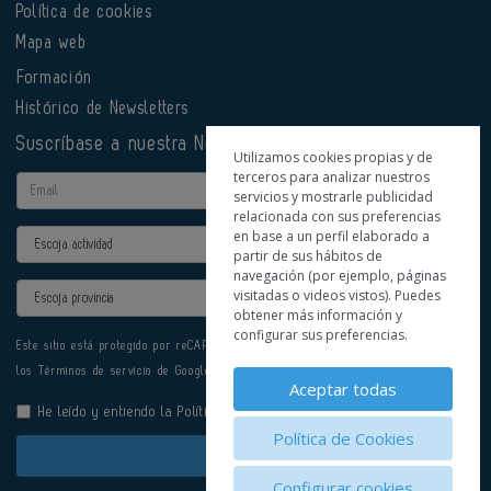
Política de cookies
Mapa web
Formación
Histórico de Newsletters
Suscríbase a nuestra Newsletter
Utilizamos cookies propias y de
terceros para analizar nuestros
Email
servicios y mostrarle publicidad
relacionada con sus preferencias
en base a un perfil elaborado a
Actividad
partir de sus hábitos de
navegación (por ejemplo, páginas
Provincia
visitadas o videos vistos). Puedes
obtener más información y
configurar sus preferencias.
Este sitio está protegido por reCAPTCHA y se aplican la
Política de privacidad
y
los
Términos de servicio
de Google.
Aceptar todas
He leído y entiendo la
Política de Privacidad
Política de Cookies
Enviar
Configurar cookies