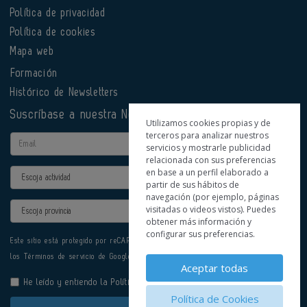
Política de privacidad
Política de cookies
Mapa web
Formación
Histórico de Newsletters
Suscríbase a nuestra Newsletter
Utilizamos cookies propias y de
terceros para analizar nuestros
Email
servicios y mostrarle publicidad
relacionada con sus preferencias
en base a un perfil elaborado a
Actividad
partir de sus hábitos de
navegación (por ejemplo, páginas
Provincia
visitadas o videos vistos). Puedes
obtener más información y
configurar sus preferencias.
Este sitio está protegido por reCAPTCHA y se aplican la
Política de privacidad
y
los
Términos de servicio
de Google.
Aceptar todas
He leído y entiendo la
Política de Privacidad
Política de Cookies