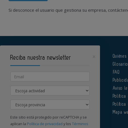
Si desconoce el usuario que gestiona su empresa, contácte
×
Quiénes
Reciba nuestra newsletter
Glosari
Pharmatech es un portal de Infoedita
FAQ
Email
Publicid
Actividad
Aviso le
Política
Provincia
Política
Órgano institucional de la AEFI
Mapa w
Este sitio está protegido por reCAPTCHA y se
aplican la
Política de privacidad
y los
Términos