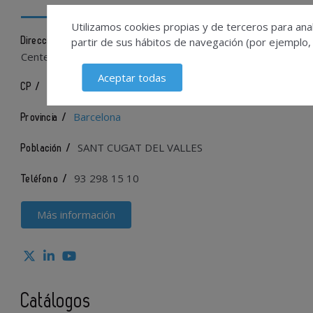
Utilizamos cookies propias y de terceros para anal
Av. Corts Catalanes, 9-11 – pl. E of. 3 – Trade
partir de sus hábitos de navegación (por ejemplo,
Dirección /
Center III
Aceptar todas
08173
CP /
Barcelona
Provincia /
SANT CUGAT DEL VALLES
Población /
93 298 15 10
Teléfono /
Más información
Catálogos