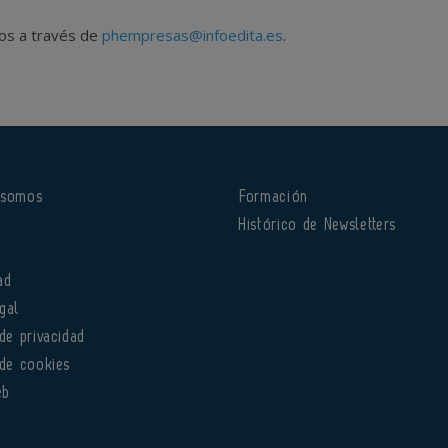
nos a través de
phempresas@infoedita.es
.
 somos
Formación
o
Histórico de Newsletters
ad
gal
 de privacidad
 de cookies
eb