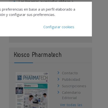
Las terapias avanzadas obligan a
redefinir la toxicología preclínica
s preferencias en base a un perfil elaborado a
Canadá, Catar y Corea del Sur aprueban
ón y configurar sus preferencias.
Zepzelca de PharmaMar en combinación
con atezolizumab como tratamiento en
Configurar cookies
primera línea para el cáncer de pulmón
Kiosco Pharmatech
Contacto
Publicidad
Suscripciones
Calendario
Editorial
Ver todas las