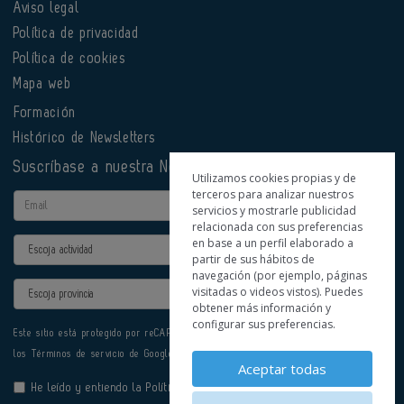
Aviso legal
Política de privacidad
Política de cookies
Mapa web
Formación
Histórico de Newsletters
Suscríbase a nuestra Newsletter
Utilizamos cookies propias y de
terceros para analizar nuestros
Email
servicios y mostrarle publicidad
relacionada con sus preferencias
en base a un perfil elaborado a
Actividad
partir de sus hábitos de
navegación (por ejemplo, páginas
Provincia
visitadas o videos vistos). Puedes
obtener más información y
configurar sus preferencias.
Este sitio está protegido por reCAPTCHA y se aplican la
Política de privacidad
y
los
Términos de servicio
de Google.
Aceptar todas
He leído y entiendo la
Política de Privacidad