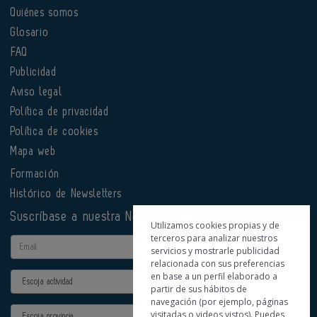
Quiénes somos
Glosario
FAQ
Publicidad
Aviso legal
Política de privacidad
Política de cookies
Mapa web
Formación
Histórico de Newsletters
Suscríbase a nuestra Newsletter
Utilizamos cookies propias y de
terceros para analizar nuestros
Email
servicios y mostrarle publicidad
relacionada con sus preferencias
en base a un perfil elaborado a
Actividad
partir de sus hábitos de
navegación (por ejemplo, páginas
Provincia
visitadas o videos vistos). Puedes