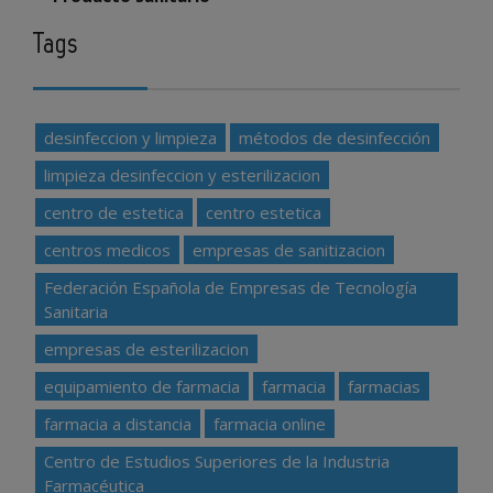
Tags
desinfeccion y limpieza
métodos de desinfección
limpieza desinfeccion y esterilizacion
centro de estetica
centro estetica
centros medicos
empresas de sanitizacion
Federación Española de Empresas de Tecnología
Sanitaria
empresas de esterilizacion
equipamiento de farmacia
farmacia
farmacias
farmacia a distancia
farmacia online
Centro de Estudios Superiores de la Industria
Farmacéutica