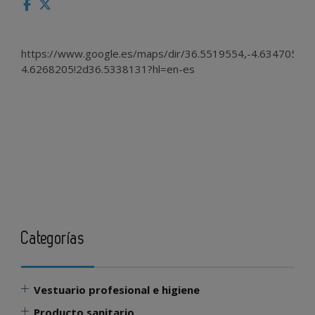
https://www.google.es/maps/dir/36.5519554,-4.634705/
4.6268205!2d36.5338131?hl=en-es
Categorías
Vestuario profesional e higiene
Producto sanitario