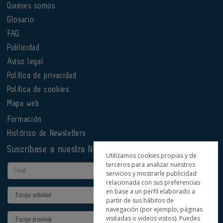
Quiénes somos
Glosario
FAQ
Publicidad
Aviso legal
Política de privacidad
Política de cookies
Mapa web
Formación
Histórico de Newsletters
Suscríbase a nuestra Newsletter
Utilizamos cookies propias y de
terceros para analizar nuestros
Email
servicios y mostrarle publicidad
relacionada con sus preferencias
en base a un perfil elaborado a
Actividad
partir de sus hábitos de
navegación (por ejemplo, páginas
Provincia
visitadas o videos vistos). Puedes