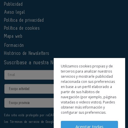
Publicidad
Aviso legal
Política de privacidad
Política de cookies
Mapa web
Formación
Histórico de Newsletters
Suscríbase a nuestra Newsletter
Utilizamos cookies propias y de
terceros para analizar nuestros
Email
servicios y mostrarle publicidad
relacionada con sus preferencias
en base a un perfil elaborado a
Actividad
partir de sus hábitos de
navegación (por ejemplo, páginas
Provincia
visitadas o videos vistos). Puedes
obtener más información y
configurar sus preferencias.
Este sitio está protegido por reCAPTCHA y se aplican la
Política de privacidad
y
los
Términos de servicio
de Google.
Aceptar todas