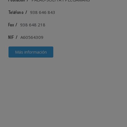
Población /
938 646 843
Teléfono /
938 648 218
Fax /
A60564309
NIF /
Más información