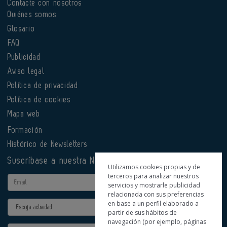
Contacte con nosotros
Quiénes somos
Glosario
FAQ
Publicidad
Aviso legal
Política de privacidad
Política de cookies
Mapa web
Formación
Histórico de Newsletters
Suscríbase a nuestra Newsletter
Utilizamos cookies propias y de
terceros para analizar nuestros
Email
servicios y mostrarle publicidad
relacionada con sus preferencias
en base a un perfil elaborado a
Actividad
partir de sus hábitos de
navegación (por ejemplo, páginas