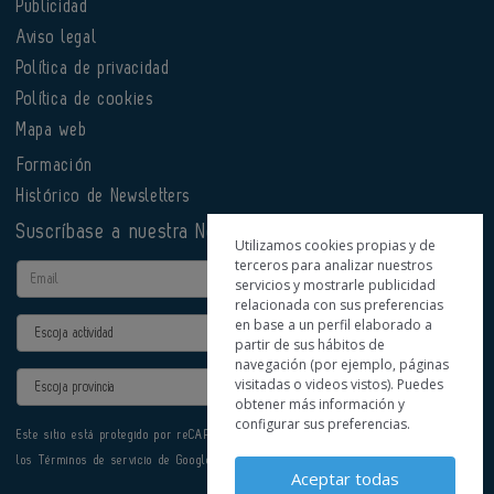
Publicidad
Aviso legal
Política de privacidad
Política de cookies
Mapa web
Formación
Histórico de Newsletters
Suscríbase a nuestra Newsletter
Utilizamos cookies propias y de
terceros para analizar nuestros
Email
servicios y mostrarle publicidad
relacionada con sus preferencias
en base a un perfil elaborado a
Actividad
partir de sus hábitos de
navegación (por ejemplo, páginas
Provincia
visitadas o videos vistos). Puedes
obtener más información y
configurar sus preferencias.
Este sitio está protegido por reCAPTCHA y se aplican la
Política de privacidad
y
los
Términos de servicio
de Google.
Aceptar todas