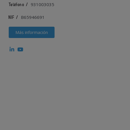
931003035
Teléfono /
B65946691
NIF /
Más información