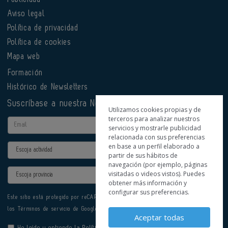
Aviso legal
Política de privacidad
Política de cookies
Mapa web
Formación
Histórico de Newsletters
Suscríbase a nuestra Newsletter
Utilizamos cookies propias y de
terceros para analizar nuestros
Email
servicios y mostrarle publicidad
relacionada con sus preferencias
en base a un perfil elaborado a
Actividad
partir de sus hábitos de
navegación (por ejemplo, páginas
Provincia
visitadas o videos vistos). Puedes
obtener más información y
configurar sus preferencias.
Este sitio está protegido por reCAPTCHA y se aplican la
Política de privacidad
y
los
Términos de servicio
de Google.
Aceptar todas
He leído y entiendo la
Política de Privacidad