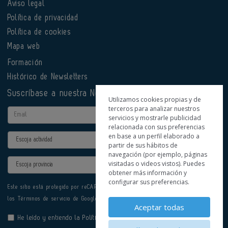
Aviso legal
Política de privacidad
Política de cookies
Mapa web
Formación
Histórico de Newsletters
Suscríbase a nuestra Newsletter
Utilizamos cookies propias y de
terceros para analizar nuestros
Email
servicios y mostrarle publicidad
relacionada con sus preferencias
en base a un perfil elaborado a
Actividad
partir de sus hábitos de
navegación (por ejemplo, páginas
Provincia
visitadas o videos vistos). Puedes
obtener más información y
configurar sus preferencias.
Este sitio está protegido por reCAPTCHA y se aplican la
Política de privacidad
y
los
Términos de servicio
de Google.
Aceptar todas
He leído y entiendo la
Política de Privacidad