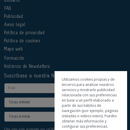
Glosario
FAQ
Publicidad
Aviso legal
Política de privacidad
Política de cookies
Mapa web
Formación
Histórico de Newsletters
Suscríbase a nuestra Newsletter
Utilizamos cookies propias y de
terceros para analizar nuestros
Email
servicios y mostrarle publicidad
relacionada con sus preferencias
en base a un perfil elaborado a
Actividad
partir de sus hábitos de
navegación (por ejemplo, páginas
Provincia
visitadas o videos vistos). Puedes
obtener más información y
configurar sus preferencias.
Este sitio está protegido por reCAPTCHA y se aplican la
Política de privacidad
y