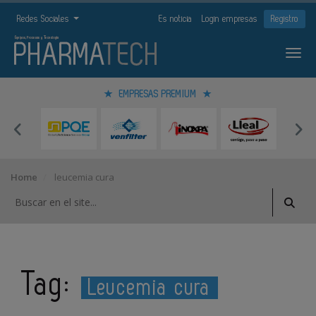
Redes Sociales
Es noticia
Login empresas
Registro
EMPRESAS PREMIUM
Home
leucemia cura
Tag:
Leucemia cura