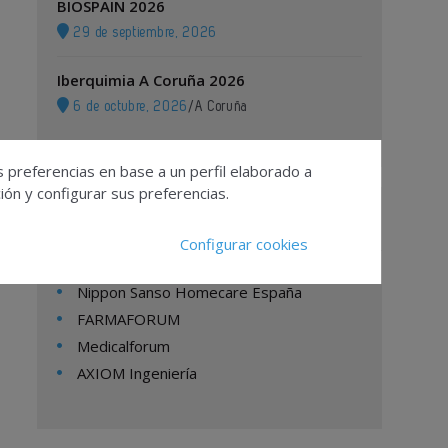
BIOSPAIN 2026
29 de septiembre, 2026
Iberquimia A Coruña 2026
6 de octubre, 2026
/
A Coruña
s preferencias en base a un perfil elaborado a
ón y configurar sus preferencias.
Empresas
Configurar cookies
Nippon Sanso Homecare España
FARMAFORUM
Medicalforum
AXIOM Ingeniería