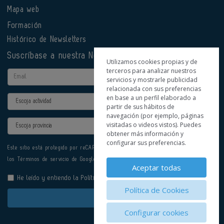
Mapa web
Formación
Histórico de Newsletters
Suscríbase a nuestra Newsletter
Utilizamos cookies propias y de
terceros para analizar nuestros
Email
servicios y mostrarle publicidad
relacionada con sus preferencias
en base a un perfil elaborado a
Actividad
partir de sus hábitos de
navegación (por ejemplo, páginas
Provincia
visitadas o videos vistos). Puedes
obtener más información y
configurar sus preferencias.
Este sitio está protegido por reCAPTCHA y se aplican la
Política de privacidad
y
los
Términos de servicio
de Google.
Aceptar todas
He leído y entiendo la
Política de Privacidad
Política de Cookies
Enviar
Configurar cookies