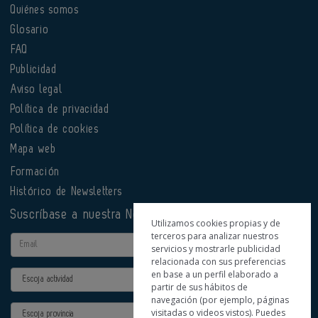
Quiénes somos
Glosario
FAQ
Publicidad
Aviso legal
Política de privacidad
Política de cookies
Mapa web
Formación
Histórico de Newsletters
Suscríbase a nuestra Newsletter
Utilizamos cookies propias y de
terceros para analizar nuestros
Email
servicios y mostrarle publicidad
relacionada con sus preferencias
en base a un perfil elaborado a
Actividad
partir de sus hábitos de
navegación (por ejemplo, páginas
Provincia
visitadas o videos vistos). Puedes