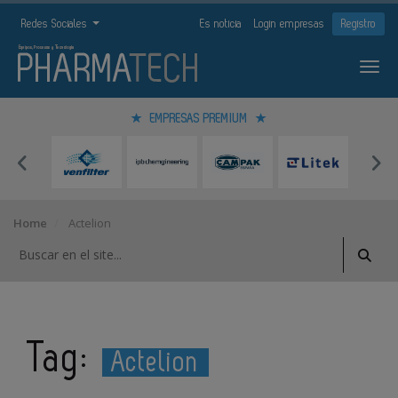
Redes Sociales
Es noticia
Login empresas
Registro
EMPRESAS PREMIUM
Home
Actelion
Tag:
Actelion