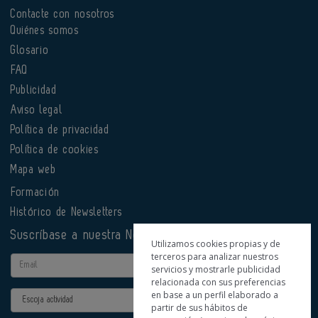
Contacte con nosotros
Quiénes somos
Glosario
FAQ
Publicidad
Aviso legal
Política de privacidad
Política de cookies
Mapa web
Formación
Histórico de Newsletters
Suscríbase a nuestra Newsletter
Utilizamos cookies propias y de
terceros para analizar nuestros
Email
servicios y mostrarle publicidad
relacionada con sus preferencias
en base a un perfil elaborado a
Actividad
partir de sus hábitos de