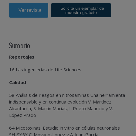
Solicite un ejemplar de
Ver revista
muestra gratuito
Sumario
Reportajes
16 Las ingenierías de Life Sciences
Calidad
58 Análisis de riesgos en nitrosaminas Una herramienta
indispensable y en continua evolución V. Martínez
Alcantarilla, S. Martín Macias, I. Prieto Mauricio y V.
López Prado
64 Micotoxinas: Estudio in vitro en células neuronales
SH-SY5Y C. Moyano-López y A. Juan-García